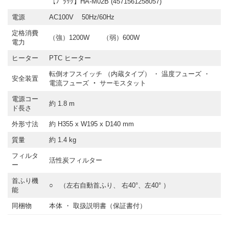
【ﾌﾞﾗｯｸ】HA-M02B (4571561258057)
電源
AC100V 50Hz/60Hz
定格消費
（強）1200W （弱）600W
電力
ヒーター
PTC ヒーター
転倒オフスイッチ （内蔵タイプ） ・ 温度フューズ ・
安全装置
電流フューズ
・
サーモスタット
電源コー
約 1.8 m
ド長さ
外形寸法
約 H355 x W195 x D140 mm
質量
約 1.4 kg
フィルタ
活性炭フィルター
ー
首ふり機
○ （左右自動首ふり、 右40°、左40° ）
能
同梱物
本体 ・ 取扱説明書（保証書付）