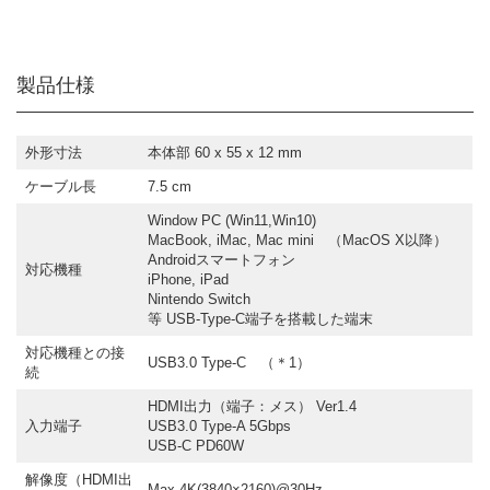
製品仕様
外形寸法
本体部 60 x 55 x 12 mm
ケーブル長
7.5 cm
Window PC (Win11,Win10)
MacBook, iMac, Mac mini （MacOS X以降）
Androidスマートフォン
対応機種
iPhone, iPad
Nintendo Switch
等 USB-Type-C端子を搭載した端末
対応機種との接
USB3.0 Type-C （＊1）
続
HDMI出力（端子：メス） Ver1.4
入力端子
USB3.0 Type-A 5Gbps
USB-C PD60W
解像度（HDMI出
Max 4K(3840×2160)@30Hz