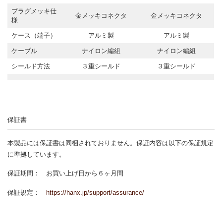
プラグメッキ仕
金メッキコネクタ
金メッキコネクタ
様
ケース（端子）
アルミ製
アルミ製
ケーブル
ナイロン編組
ナイロン編組
シールド方法
３重シールド
３重シールド
保証書
本製品には保証書は同梱されておりません。保証内容は以下の保証規定
に準拠しています。
保証期間： お買い上げ日から６ヶ月間
保証規定：
https://hanx.jp/support/assurance/