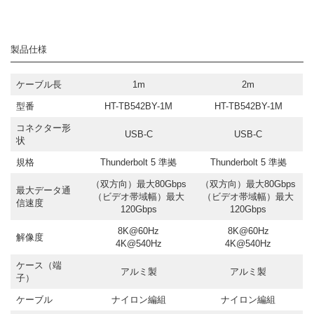
製品仕様
ケーブル長
1m
2m
型番
HT-TB542BY-1M
HT-TB542BY-1M
コネクター形
USB-C
USB-C
状
規格
Thunderbolt 5 準拠
Thunderbolt 5 準拠
（双方向）最大80Gbps
（双方向）最大80Gbps
最大データ通
（ビデオ帯域幅）最大
（ビデオ帯域幅）最大
信速度
120Gbps
120Gbps
8K@60Hz
8K@60Hz
解像度
4K@540Hz
4K@540Hz
ケース（端
アルミ製
アルミ製
子）
ケーブル
ナイロン編組
ナイロン編組