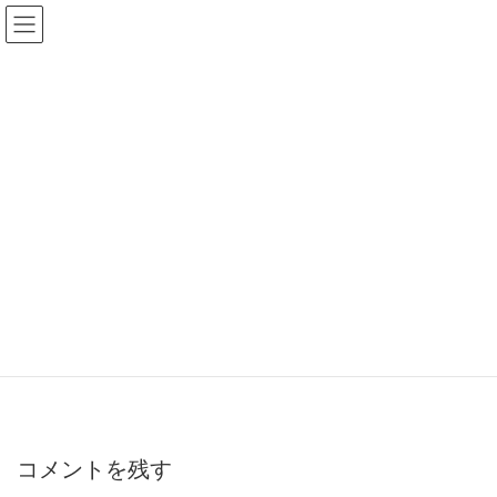
BLOG
HOME
BLOG
Macで外付けHDDを初期化（フォーマット）する方法
Mac_HDD_Format
Mac_HDD_Format
コメントを残す