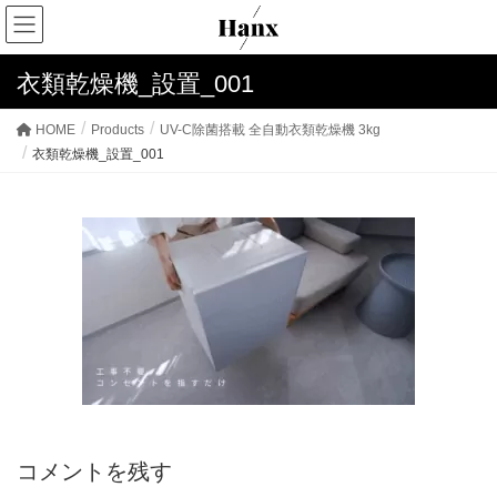
衣類乾燥機_設置_001
HOME
Products
UV-C除菌搭載 全自動衣類乾燥機 3kg
衣類乾燥機_設置_001
コメントを残す