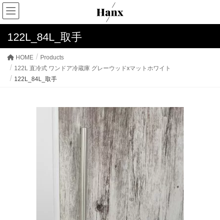
122L_84L_取手
HOME
Products
122L 直冷式 ワンドア冷蔵庫 グレーウッドxマットホワイト
122L_84L_取手