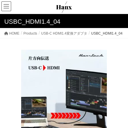
USBC_HDMI1.4_04
HOME
Products
USB-C HDMI1.4変換アダプタ
USBC_HDMI1.4_04