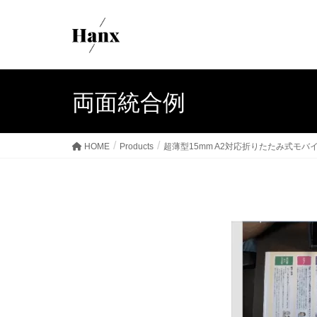
両面統合例
HOME
Products
超薄型15mm A2対応折りたたみ式モ